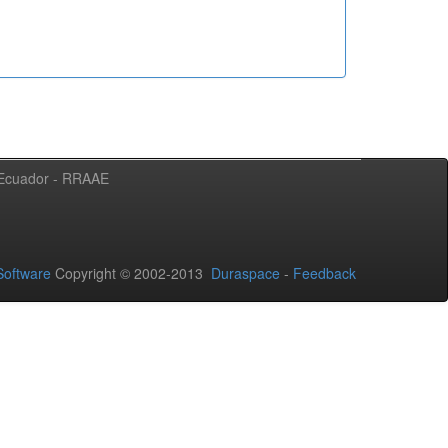
l Ecuador - RRAAE
oftware
Copyright © 2002-2013
Duraspace
-
Feedback