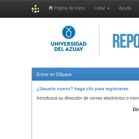
Página de inicio
Listar
Ayuda
Skip
navigation
Entrar en DSpace
¿Usuario nuevo? haga clic para registrarse.
Introduzca su dirección de correo electrónico o nom
Di