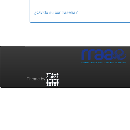
¿Olvidó su contraseña?
Theme by