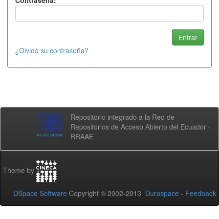
Contraseña:
¿Olvidó su contraseña?
Repositorio integrado a la Red de
Repositorios de Acceso Abierto del Ecuador -
RRAAE
Theme by
DSpace Software
Copyright © 2002-2013
Duraspace
-
Feedback