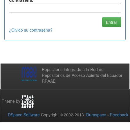
Contraseña:
¿Olvidó su contraseña?
Repositorio integrado a la Red de
Repositorios de Acceso Abierto del Ecuador -
RRAAE
Theme by
DSpace Software
Copyright © 2002-2013
Duraspace
-
Feedback