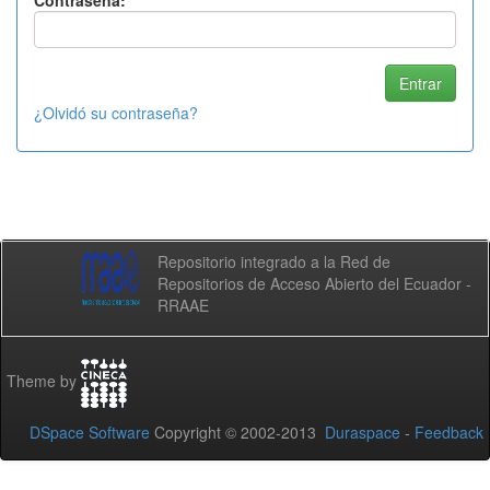
Contraseña:
¿Olvidó su contraseña?
Repositorio integrado a la Red de
Repositorios de Acceso Abierto del Ecuador -
RRAAE
Theme by
DSpace Software
Copyright © 2002-2013
Duraspace
-
Feedback