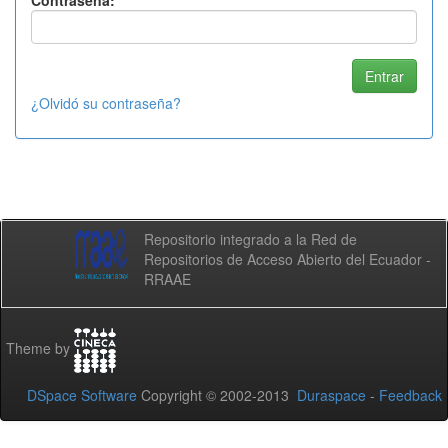
Contraseña:
¿Olvidó su contraseña?
Repositorio integrado a la Red de
Repositorios de Acceso Abierto del Ecuador -
RRAAE
Theme by
DSpace Software
Copyright © 2002-2013
Duraspace
-
Feedback