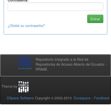
Contraseña:
¿Olvidó su contraseña?
Repositorio integrado a la Red de
Repositorios de Acceso Abierto del Ecuador -
RRAAE
Theme by
DSpace Software
Copyright © 2002-2013
Duraspace
-
Feedback