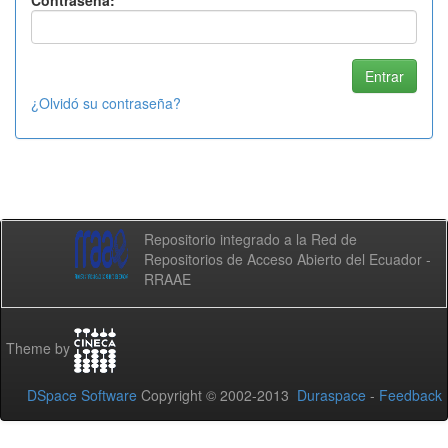
Contraseña:
¿Olvidó su contraseña?
Repositorio integrado a la Red de
Repositorios de Acceso Abierto del Ecuador -
RRAAE
Theme by
DSpace Software
Copyright © 2002-2013
Duraspace
-
Feedback