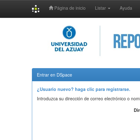
Página de inicio
Listar
Ayuda
Skip
navigation
Entrar en DSpace
¿Usuario nuevo? haga clic para registrarse.
Introduzca su dirección de correo electrónico o nom
Di