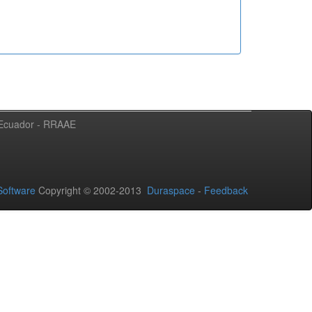
l Ecuador - RRAAE
oftware
Copyright © 2002-2013
Duraspace
-
Feedback