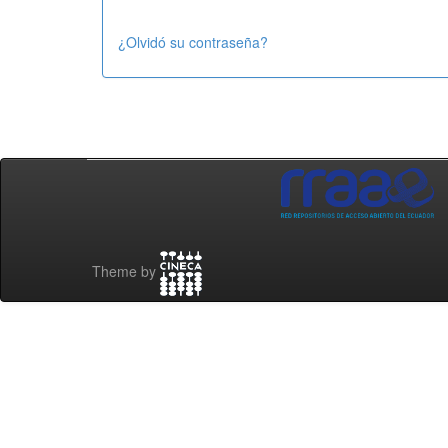
¿Olvidó su contraseña?
Theme by