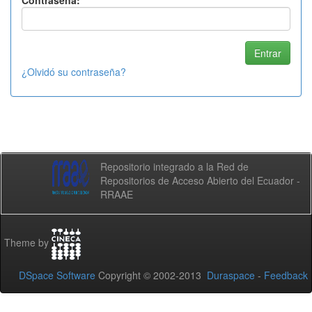
Contraseña:
¿Olvidó su contraseña?
Repositorio integrado a la Red de
Repositorios de Acceso Abierto del Ecuador -
RRAAE
Theme by
DSpace Software
Copyright © 2002-2013
Duraspace
-
Feedback