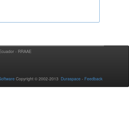
l Ecuador - RRAAE
oftware
Copyright © 2002-2013
Duraspace
-
Feedback