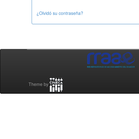
¿Olvidó su contraseña?
Theme by