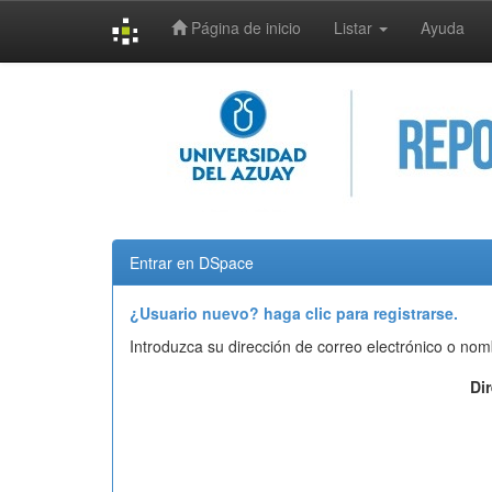
Página de inicio
Listar
Ayuda
Skip
navigation
Entrar en DSpace
¿Usuario nuevo? haga clic para registrarse.
Introduzca su dirección de correo electrónico o nom
Di