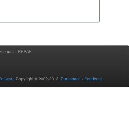
l Ecuador - RRAAE
oftware
Copyright © 2002-2013
Duraspace
-
Feedback