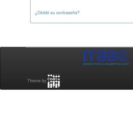
¿Olvidó su contraseña?
Theme by