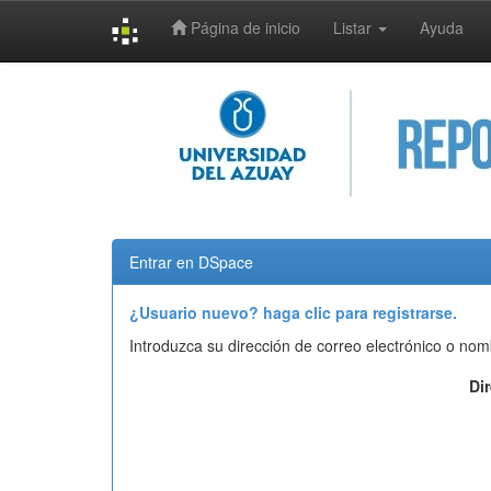
Página de inicio
Listar
Ayuda
Skip
navigation
Entrar en DSpace
¿Usuario nuevo? haga clic para registrarse.
Introduzca su dirección de correo electrónico o nom
Di