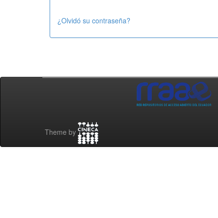
¿Olvidó su contraseña?
Theme by