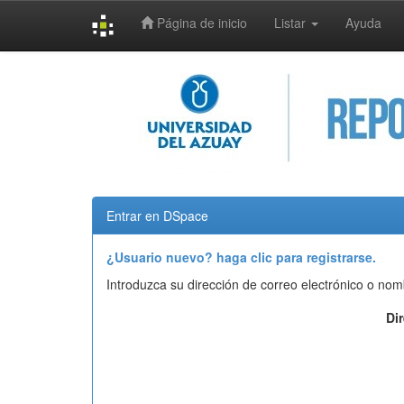
Página de inicio
Listar
Ayuda
Skip
navigation
Entrar en DSpace
¿Usuario nuevo? haga clic para registrarse.
Introduzca su dirección de correo electrónico o nom
Di