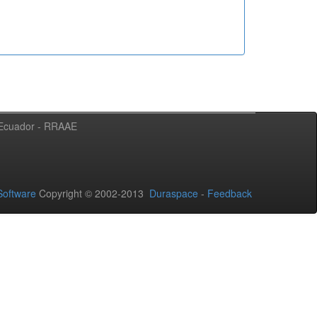
l Ecuador - RRAAE
oftware
Copyright © 2002-2013
Duraspace
-
Feedback