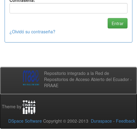
Contraseña:
¿Olvidó su contraseña?
Repositorio integrado a la Red de
Repositorios de Acceso Abierto del Ecuador -
RRAAE
Theme by
DSpace Software
Copyright © 2002-2013
Duraspace
-
Feedback