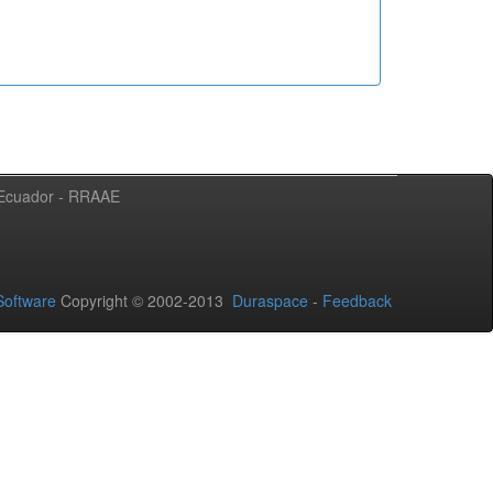
l Ecuador - RRAAE
oftware
Copyright © 2002-2013
Duraspace
-
Feedback