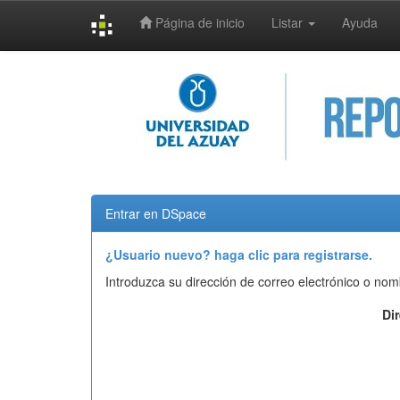
Página de inicio
Listar
Ayuda
Skip
navigation
Entrar en DSpace
¿Usuario nuevo? haga clic para registrarse.
Introduzca su dirección de correo electrónico o nom
Di