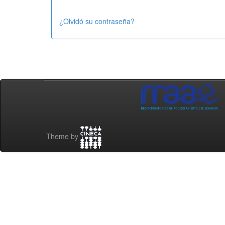
¿Olvidó su contraseña?
Theme by