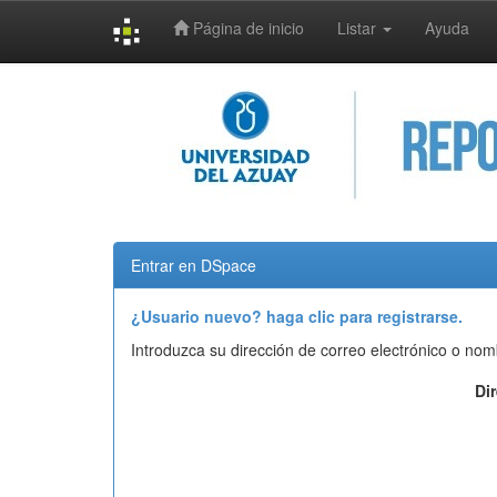
Página de inicio
Listar
Ayuda
Skip
navigation
Entrar en DSpace
¿Usuario nuevo? haga clic para registrarse.
Introduzca su dirección de correo electrónico o nom
Di