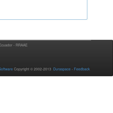
l Ecuador - RRAAE
oftware
Copyright © 2002-2013
Duraspace
-
Feedback