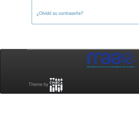
¿Olvidó su contraseña?
Theme by