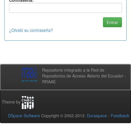
Contraseña:
¿Olvidó su contraseña?
Repositorio integrado a la Red de
Repositorios de Acceso Abierto del Ecuador -
RRAAE
Theme by
DSpace Software
Copyright © 2002-2013
Duraspace
-
Feedback