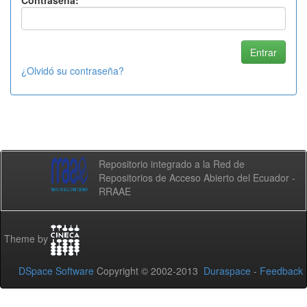
Contraseña:
¿Olvidó su contraseña?
Repositorio integrado a la Red de
Repositorios de Acceso Abierto del Ecuador -
RRAAE
Theme by
DSpace Software
Copyright © 2002-2013
Duraspace
-
Feedback