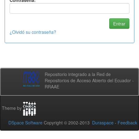
Contraseña:
¿Olvidó su contraseña?
Repositorio integrado a la Red de
Repositorios de Acceso Abierto del Ecuador -
RRAAE
Theme by
DSpace Software
Copyright © 2002-2013
Duraspace
-
Feedback