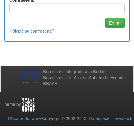
Contraseña:
¿Olvidó su contraseña?
Repositorio integrado a la Red de
Repositorios de Acceso Abierto del Ecuador -
RRAAE
Theme by
DSpace Software
Copyright © 2002-2013
Duraspace
-
Feedback