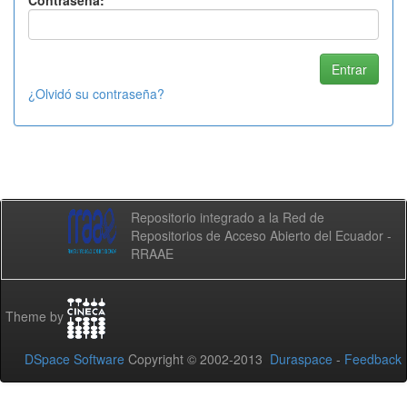
Contraseña:
¿Olvidó su contraseña?
Repositorio integrado a la Red de
Repositorios de Acceso Abierto del Ecuador -
RRAAE
Theme by
DSpace Software
Copyright © 2002-2013
Duraspace
-
Feedback