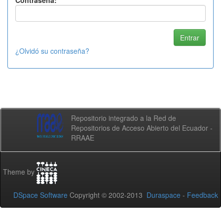
Contraseña:
¿Olvidó su contraseña?
Repositorio integrado a la Red de
Repositorios de Acceso Abierto del Ecuador -
RRAAE
Theme by
DSpace Software
Copyright © 2002-2013
Duraspace
-
Feedback