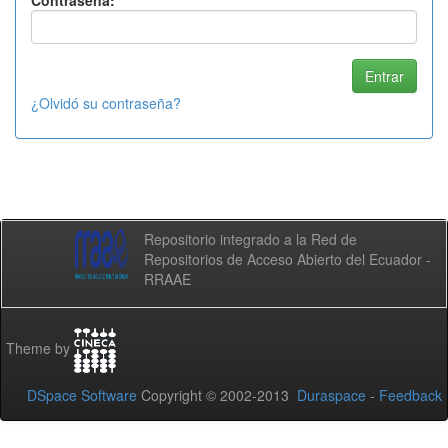
Contraseña:
¿Olvidó su contraseña?
Repositorio integrado a la Red de
Repositorios de Acceso Abierto del Ecuador -
RRAAE
Theme by
DSpace Software
Copyright © 2002-2013
Duraspace
-
Feedback