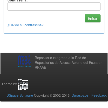
Contraseña:
¿Olvidó su contraseña?
Repositorio integrado a la Red de
Repositorios de Acceso Abierto del Ecuador -
RRAAE
Theme by
DSpace Software
Copyright © 2002-2013
Duraspace
-
Feedback