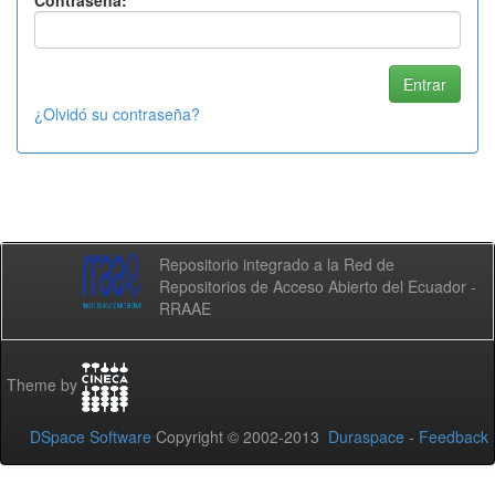
Contraseña:
¿Olvidó su contraseña?
Repositorio integrado a la Red de
Repositorios de Acceso Abierto del Ecuador -
RRAAE
Theme by
DSpace Software
Copyright © 2002-2013
Duraspace
-
Feedback