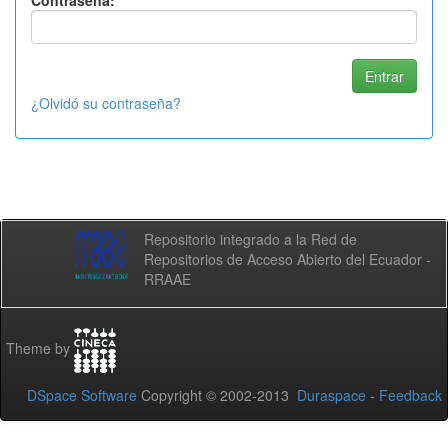
Contraseña:
¿Olvidó su contraseña?
Repositorio integrado a la Red de
Repositorios de Acceso Abierto del Ecuador -
RRAAE
Theme by
DSpace Software
Copyright © 2002-2013
Duraspace
-
Feedback