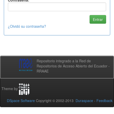
Contraseña:
¿Olvidó su contraseña?
Repositorio integrado a la Red de
Repositorios de Acceso Abierto del Ecuador -
RRAAE
Theme by
DSpace Software
Copyright © 2002-2013
Duraspace
-
Feedback