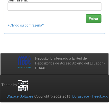
Contraseña:
¿Olvidó su contraseña?
Repositorio integrado a la Red de
Repositorios de Acceso Abierto del Ecuador -
RRAAE
Theme by
DSpace Software
Copyright © 2002-2013
Duraspace
-
Feedback