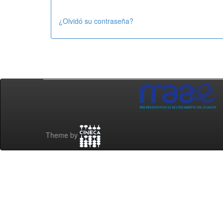
¿Olvidó su contraseña?
Theme by