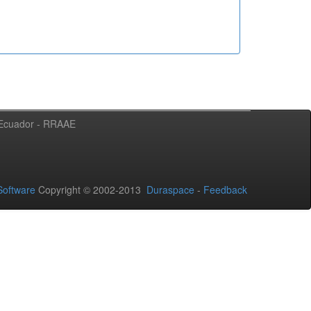
l Ecuador - RRAAE
oftware
Copyright © 2002-2013
Duraspace
-
Feedback