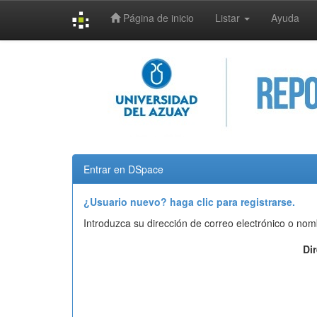
Página de inicio
Listar
Ayuda
Skip
navigation
Entrar en DSpace
¿Usuario nuevo? haga clic para registrarse.
Introduzca su dirección de correo electrónico o nom
Di