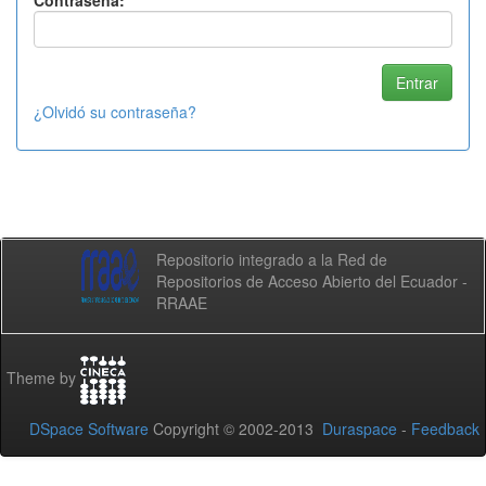
Contraseña:
¿Olvidó su contraseña?
Repositorio integrado a la Red de
Repositorios de Acceso Abierto del Ecuador -
RRAAE
Theme by
DSpace Software
Copyright © 2002-2013
Duraspace
-
Feedback