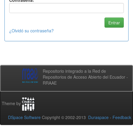
Contraseña:
¿Olvidó su contraseña?
Repositorio integrado a la Red de
Repositorios de Acceso Abierto del Ecuador -
RRAAE
Theme by
DSpace Software
Copyright © 2002-2013
Duraspace
-
Feedback