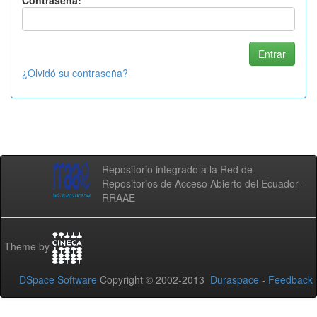
Contraseña:
¿Olvidó su contraseña?
Repositorio integrado a la Red de
Repositorios de Acceso Abierto del Ecuador -
RRAAE
Theme by
DSpace Software
Copyright © 2002-2013
Duraspace
-
Feedback