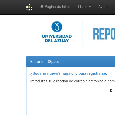
Página de inicio
Listar
Ayuda
Skip
navigation
Entrar en DSpace
¿Usuario nuevo? haga clic para registrarse.
Introduzca su dirección de correo electrónico o nom
Di