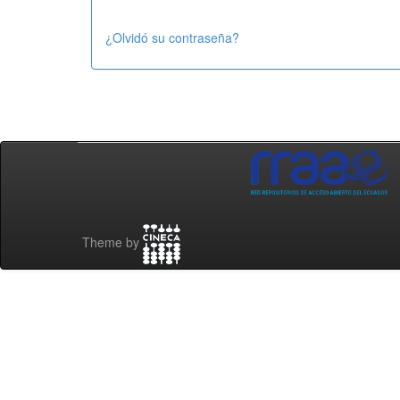
¿Olvidó su contraseña?
Theme by