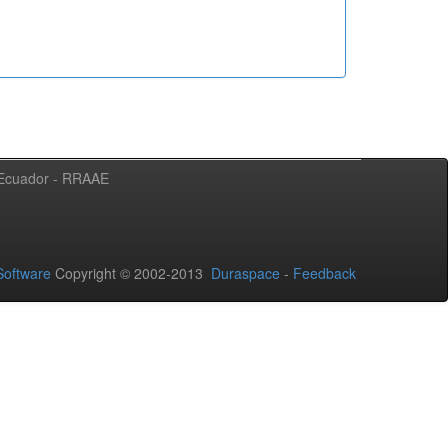
l Ecuador - RRAAE
oftware
Copyright © 2002-2013
Duraspace
-
Feedback