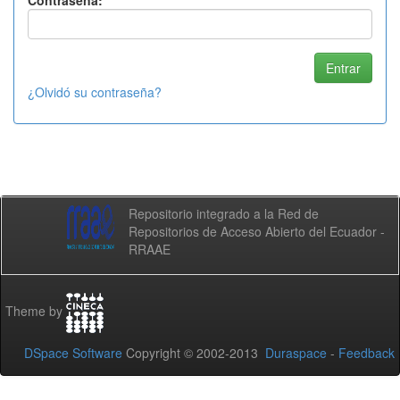
Contraseña:
¿Olvidó su contraseña?
Repositorio integrado a la Red de
Repositorios de Acceso Abierto del Ecuador -
RRAAE
Theme by
DSpace Software
Copyright © 2002-2013
Duraspace
-
Feedback