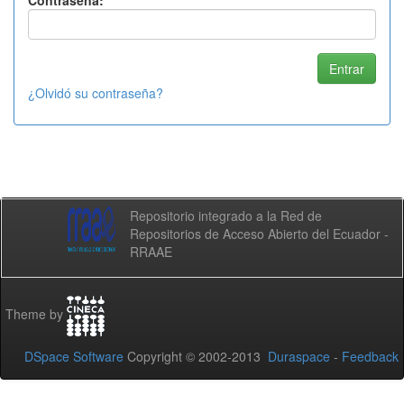
Contraseña:
¿Olvidó su contraseña?
Repositorio integrado a la Red de
Repositorios de Acceso Abierto del Ecuador -
RRAAE
Theme by
DSpace Software
Copyright © 2002-2013
Duraspace
-
Feedback