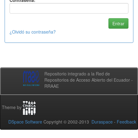
Contraseña:
¿Olvidó su contraseña?
Repositorio integrado a la Red de
Repositorios de Acceso Abierto del Ecuador -
RRAAE
Theme by
DSpace Software
Copyright © 2002-2013
Duraspace
-
Feedback