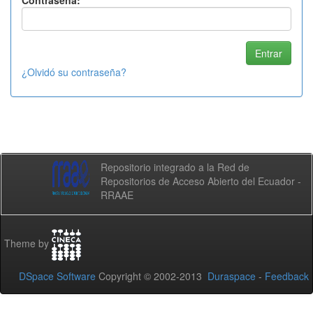
Contraseña:
¿Olvidó su contraseña?
Repositorio integrado a la Red de
Repositorios de Acceso Abierto del Ecuador -
RRAAE
Theme by
DSpace Software
Copyright © 2002-2013
Duraspace
-
Feedback