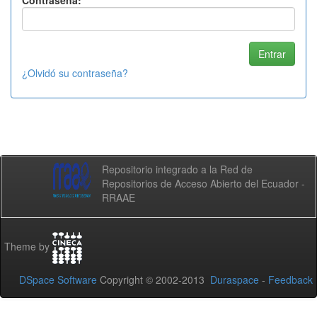
Contraseña:
¿Olvidó su contraseña?
Repositorio integrado a la Red de
Repositorios de Acceso Abierto del Ecuador -
RRAAE
Theme by
DSpace Software
Copyright © 2002-2013
Duraspace
-
Feedback