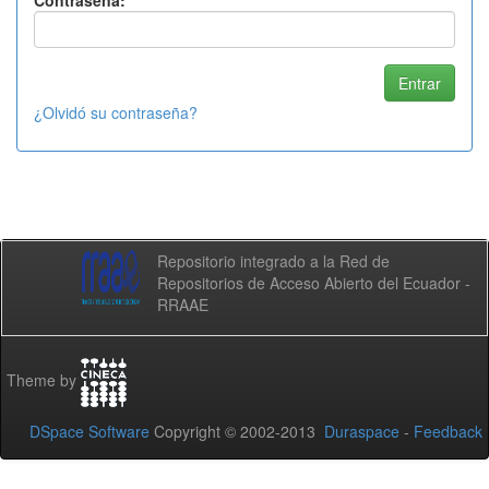
Contraseña:
¿Olvidó su contraseña?
Repositorio integrado a la Red de
Repositorios de Acceso Abierto del Ecuador -
RRAAE
Theme by
DSpace Software
Copyright © 2002-2013
Duraspace
-
Feedback