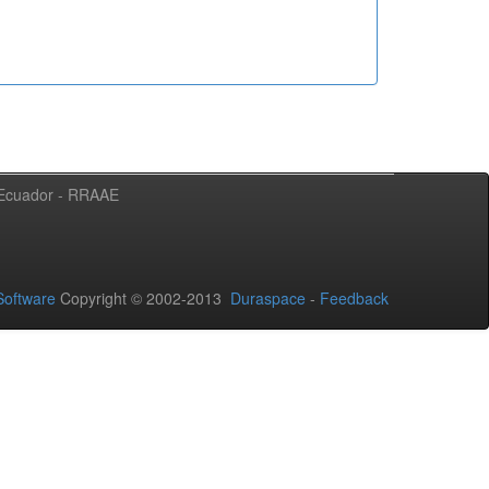
l Ecuador - RRAAE
oftware
Copyright © 2002-2013
Duraspace
-
Feedback