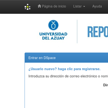
Página de inicio
Listar
Ayuda
Skip
navigation
Entrar en DSpace
¿Usuario nuevo? haga clic para registrarse.
Introduzca su dirección de correo electrónico o nom
Di