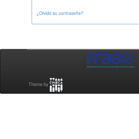
¿Olvidó su contraseña?
Theme by