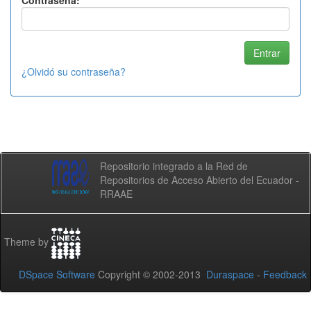
Contraseña:
¿Olvidó su contraseña?
Repositorio integrado a la Red de
Repositorios de Acceso Abierto del Ecuador -
RRAAE
Theme by
DSpace Software
Copyright © 2002-2013
Duraspace
-
Feedback