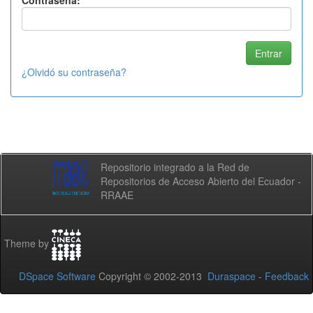
Contraseña:
¿Olvidó su contraseña?
Repositorio integrado a la Red de
Repositorios de Acceso Abierto del Ecuador -
RRAAE
Theme by
DSpace Software
Copyright © 2002-2013
Duraspace
-
Feedback