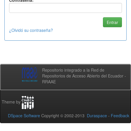
Contraseña:
¿Olvidó su contraseña?
Repositorio integrado a la Red de
Repositorios de Acceso Abierto del Ecuador -
RRAAE
Theme by
DSpace Software
Copyright © 2002-2013
Duraspace
-
Feedback