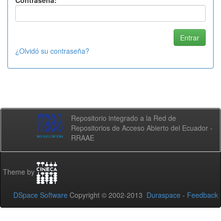
Contraseña:
¿Olvidó su contraseña?
Repositorio integrado a la Red de
Repositorios de Acceso Abierto del Ecuador -
RRAAE
Theme by
DSpace Software
Copyright © 2002-2013
Duraspace
-
Feedback