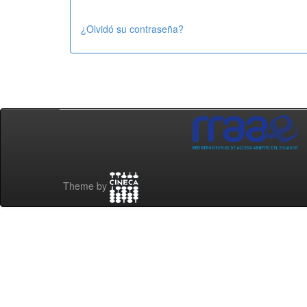
¿Olvidó su contraseña?
Theme by