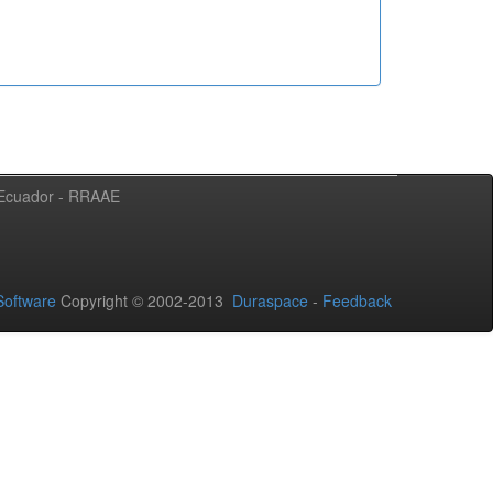
l Ecuador - RRAAE
oftware
Copyright © 2002-2013
Duraspace
-
Feedback