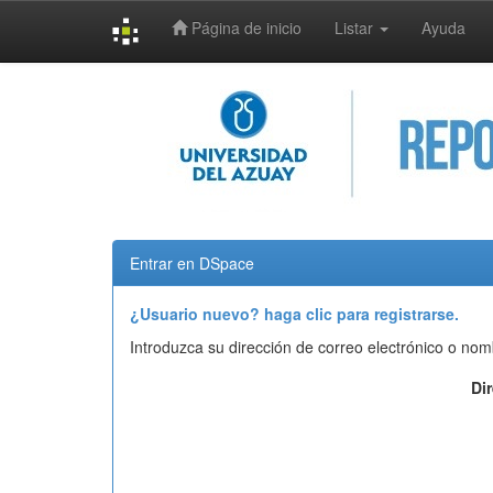
Página de inicio
Listar
Ayuda
Skip
navigation
Entrar en DSpace
¿Usuario nuevo? haga clic para registrarse.
Introduzca su dirección de correo electrónico o nom
Di