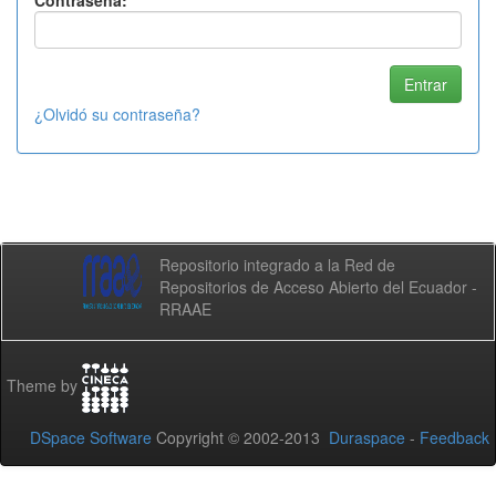
Contraseña:
¿Olvidó su contraseña?
Repositorio integrado a la Red de
Repositorios de Acceso Abierto del Ecuador -
RRAAE
Theme by
DSpace Software
Copyright © 2002-2013
Duraspace
-
Feedback