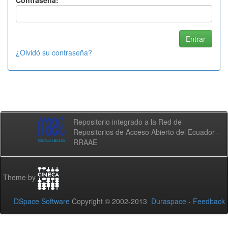
Contraseña:
¿Olvidó su contraseña?
Repositorio integrado a la Red de
Repositorios de Acceso Abierto del Ecuador -
RRAAE
Theme by
DSpace Software
Copyright © 2002-2013
Duraspace
-
Feedback