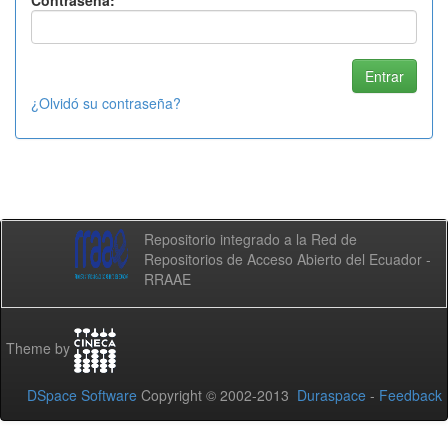
Contraseña:
¿Olvidó su contraseña?
Repositorio integrado a la Red de
Repositorios de Acceso Abierto del Ecuador -
RRAAE
Theme by
DSpace Software
Copyright © 2002-2013
Duraspace
-
Feedback