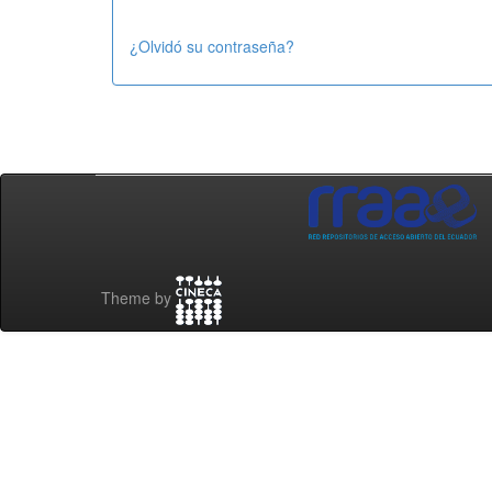
¿Olvidó su contraseña?
Theme by