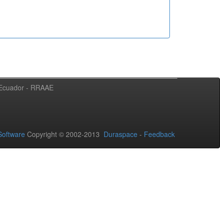
l Ecuador - RRAAE
oftware
Copyright © 2002-2013
Duraspace
-
Feedback