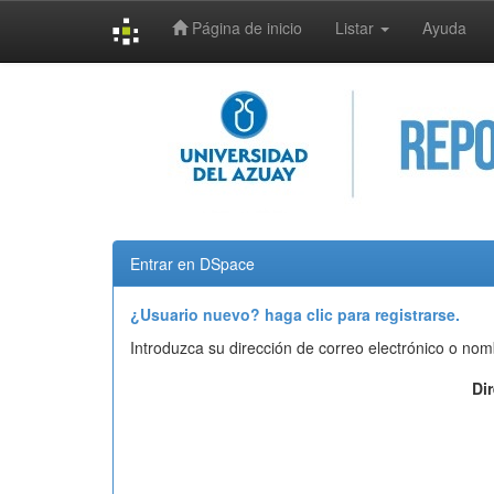
Página de inicio
Listar
Ayuda
Skip
navigation
Entrar en DSpace
¿Usuario nuevo? haga clic para registrarse.
Introduzca su dirección de correo electrónico o nom
Di