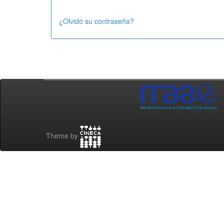
¿Olvidó su contraseña?
Theme by