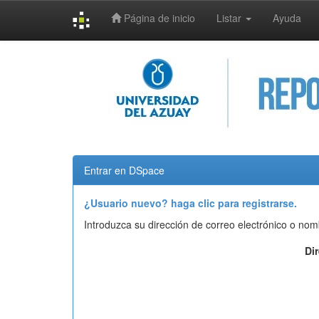
Página de inicio
Listar
Ayuda
Skip
navigation
Entrar en DSpace
¿Usuario nuevo? haga clic para registrarse.
Introduzca su dirección de correo electrónico o nom
Di