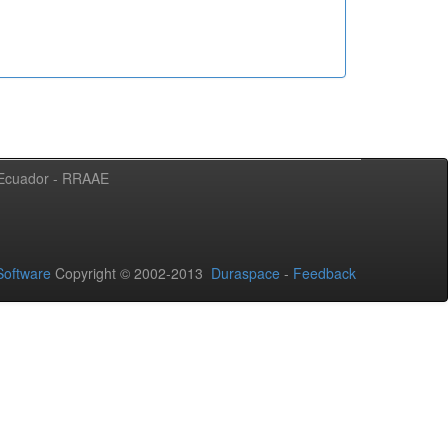
l Ecuador - RRAAE
oftware
Copyright © 2002-2013
Duraspace
-
Feedback