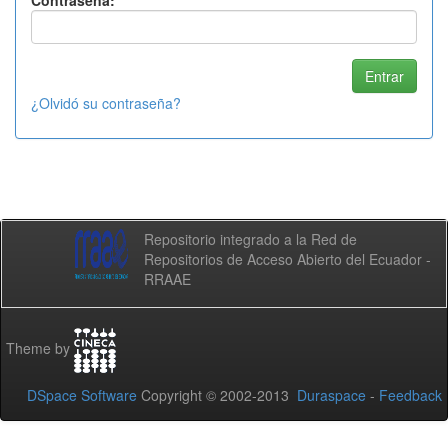
Contraseña:
¿Olvidó su contraseña?
Repositorio integrado a la Red de
Repositorios de Acceso Abierto del Ecuador -
RRAAE
Theme by
DSpace Software
Copyright © 2002-2013
Duraspace
-
Feedback